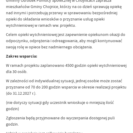
Gminny Ośrodek Pomocy Społecznej w Chojnicach zaprasza
mieszkańców Gminy Chojnice, którzy na co dzień sprawują opiekę
nad innymi i potrzebują przerwy w sprawowaniu bezpośredniej
opieki do składania wniosków o przyznanie usług opieki
wytchnieniowej w ramach ww. projektu.
Celem opieki wytchnieniowej jest zapewnienie opiekunom okazji do
odpoczynku, odprężenia i odreagowania, aby mogli kontynuować
swoją rolę w opiece bez nadmiernego obciążenia.
Zakres wsparcia:
W ramach projektu zaplanowano 4500 godzin opieki wytchnieniowej
dla 30 osób.
W zależności od indywidualnej sytuacji, jednej osobie może zostać
przyznane od 70 do 200 godzin wsparcia w okresie realizacji projektu
(do 31.12.2027 r.).
(nie dotyczy sytuacji gdy uczestnik wnioskuje o mniejszą ilość
godzin)
Zgłoszenia będą przyjmowane do wyczerpania dostępnej puli
godzin.